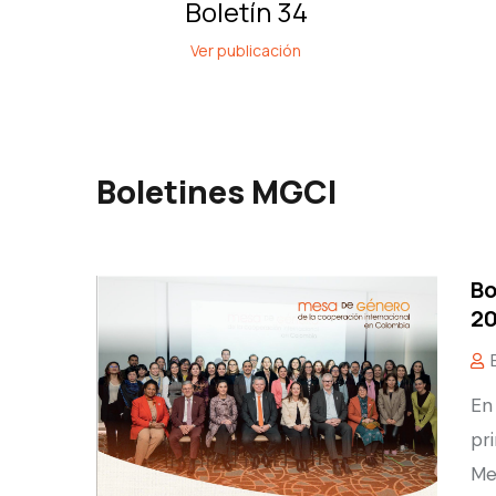
Boletín 34
Ver publicación
Boletines MGCI
Bo
2
En
pr
Me