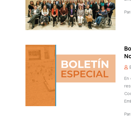
Par
Bo
No
En 
res
Coo
Emb
Par