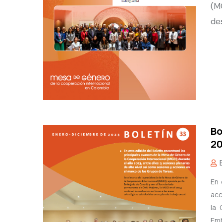
(M
de
Bo
20
En 
acc
la 
Emb