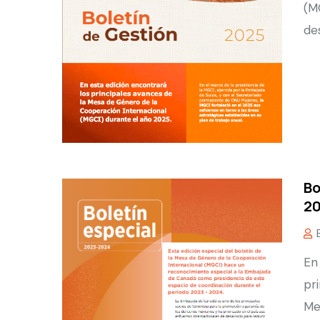
(M
de
Bo
20
En
pr
Me