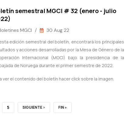
letín semestral MGCI # 32 (enero - julio
022)
Boletines MGCI
/
30 Aug 22
esta edición semestral del boletín, encontrará los principales
ultados y acciones desarrolladas por la Mesa de Género de la
peración Internacional (MGCI) bajo la presidencia de la
ajada de Noruega durante el primer semestre de 2022.
a ver el contenido del boletín hacer click sobre la imagen.
E
PAGE
5
NEXT
SIGUIENTE ›
LAST
FIN »
PAGE
PAGE