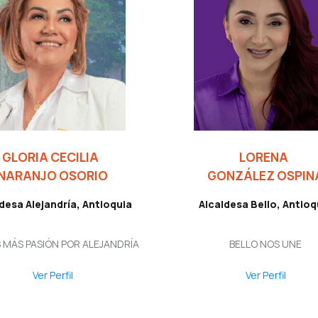
GLORIA CECILIA
LORENA
NARANJO OSORIO
GONZÁLEZ OSPIN
desa Alejandría, Antioquia
Alcaldesa Bello, Antioq
MÁS PASIÓN POR ALEJANDRÍA
BELLO NOS UNE
Ver Perfil
Ver Perfil