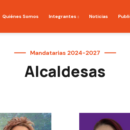
ation
Quiénes Somos
Integrantes
Noticias
Publ
Mandatarias 2024-2027
Alcaldesas