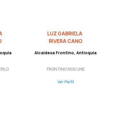
A
LUZ GABRIELA
O
RIVERA CANO
ioquia
Alcaldesa Frontino, Antioquia
ERLO
FRONTINO NOS UNE
Ver Perfil