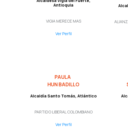
Alcaldesa Vigía del Fuerte,
Antioquia
Alca
VIGIA MERECE MAS
ALIANZ
Ver Perfil
PAULA
HUN BADILLO
Alcaldía Santo Tomás, Atlántico
Alc
PARTIDO LIBERAL COLOMBIANO
Ver Perfil