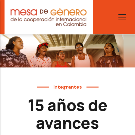
Skip
to
main
content
Integrantes
15 años de
avances