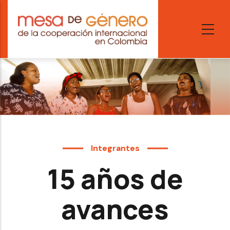
Skip
to
main
content
Integrantes
15 años de
avances