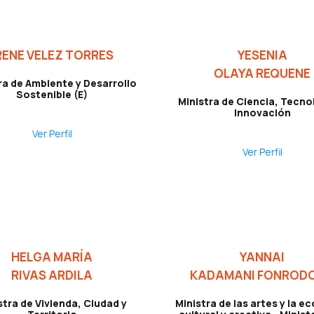
RENE VELEZ TORRES
YESENIA
OLAYA REQUENE
ra de Ambiente y Desarrollo
Sostenible (E)
Ministra de Ciencia, Tecno
Innovación
Ver Perfil
Ver Perfil
HELGA MARÍA
YANNAI
RIVAS ARDILA
KADAMANI FONROD
stra de Vivienda, Ciudad y
Ministra de las artes y la 