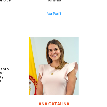
erio de
Turismo
Ver Perfil
iento
o -
 y
e
ANA CATALINA