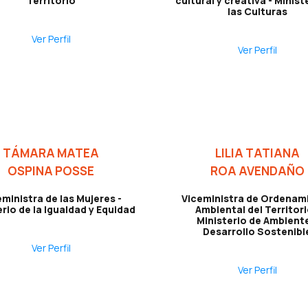
Territorio
cultural y creativa - Minist
las Culturas
Ver Perfil
Ver Perfil
TÁMARA MATEA
LILIA TATIANA
OSPINA POSSE
ROA AVENDAÑO
ministra de las Mujeres -
Viceministra de Ordenam
erio de la Igualdad y Equidad
Ambiental del Territori
Ministerio de Ambiente
Desarrollo Sostenibl
Ver Perfil
Ver Perfil