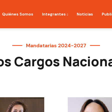
ation
Quiénes Somos
Integrantes
Noticias
Publ
Mandatarias 2024-2027
os Cargos Nacion