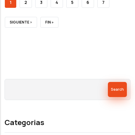
CURRENT
1
PAGE
2
PAGE
3
PAGE
4
PAGE
5
PAGE
6
PAGE
7
PAGE
NEXT
SIGUIENTE ›
LAST
FIN »
PAGE
PAGE
Search
Categorias