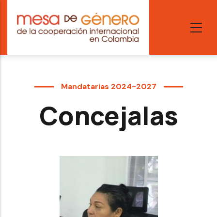
Skip
to
main
content
Mandatarias 2024-2027
Concejalas