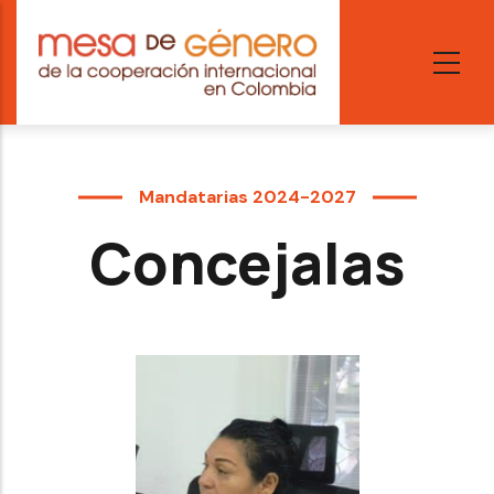
Skip
to
main
content
Mandatarias 2024-2027
Concejalas