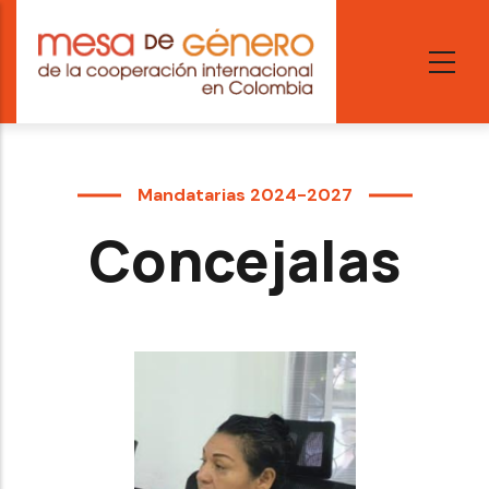
Skip
to
main
content
Mandatarias 2024-2027
Concejalas