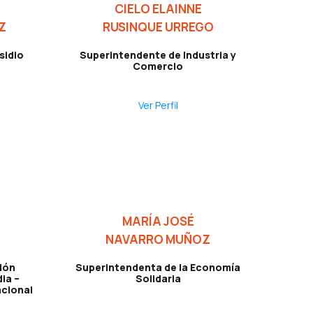
CIELO ELAINNE
Z
RUSINQUE URREGO
sidio
Superintendente de Industria y
Comercio
Ver Perfil
MARÍA JOSÉ
NAVARRO MUÑOZ
ión
Superintendenta de la Economía
ia –
Solidaria
acional