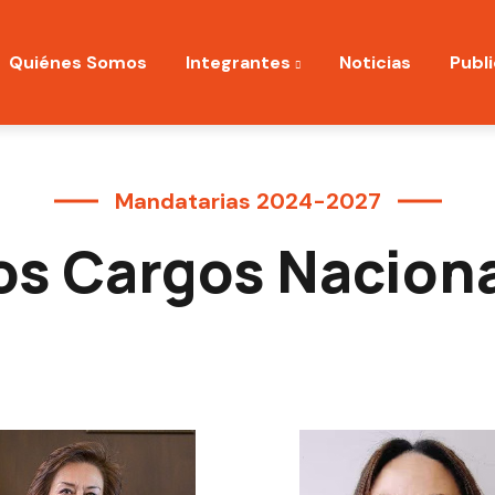
ation
Quiénes Somos
Integrantes
Noticias
Publ
Mandatarias 2024-2027
os Cargos Nacion