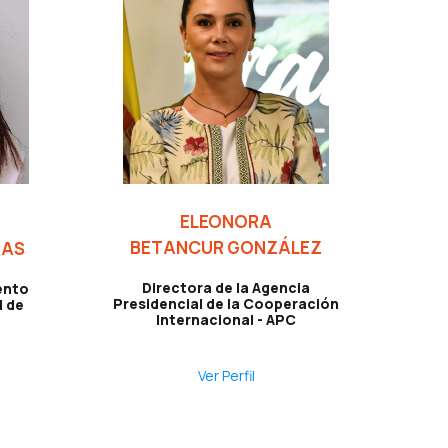
ELEONORA
BETANCUR GONZÁLEZ
RAS
Directora de la Agencia
ento
Presidencial de la Cooperación
l de
Internacional - APC
Ver Perfil