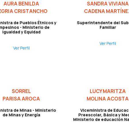
AURA BENILDA
SANDRA VIVIANA
EGRIA CRISTANCHO
CADENA MARTÍNE
nistra de Pueblos Étnicos y
Superintendente del Sub
pesinos - Ministerio de
Familiar
Igualdad y Equidad
Ver Perfil
Ver Perfil
SORREL
LUCY MARITZA
PARISA AROCA
MOLINA ACOSTA
nistra de Minas - Ministerio
Viceministra de Educac
de Minas y Energía
Preescolar, Básica y Med
Ministerio de educación N