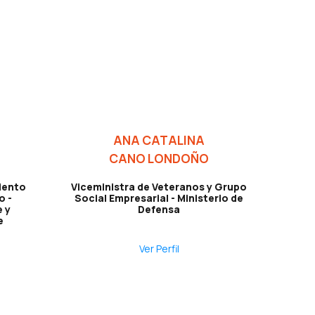
ANA CATALINA
CANO LONDOÑO
iento
Viceministra de Veteranos y Grupo
o -
Social Empresarial - Ministerio de
 y
Defensa
e
Ver Perfil