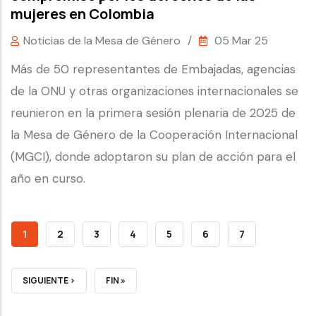
mujeres en Colombia
Noticias de la Mesa de Género
/
05 Mar 25
Más de 50 representantes de Embajadas, agencias
de la ONU y otras organizaciones internacionales se
reunieron en la primera sesión plenaria de 2025 de
la Mesa de Género de la Cooperación Internacional
(MGCI), donde adoptaron su plan de acción para el
año en curso.
CURRENT
1
PAGE
2
PAGE
3
PAGE
4
PAGE
5
PAGE
6
PAGE
7
PAGE
NEXT
SIGUIENTE ›
LAST
FIN »
PAGE
PAGE