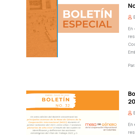
No
En 
res
Coo
Emb
Par
Bo
2
En 
res