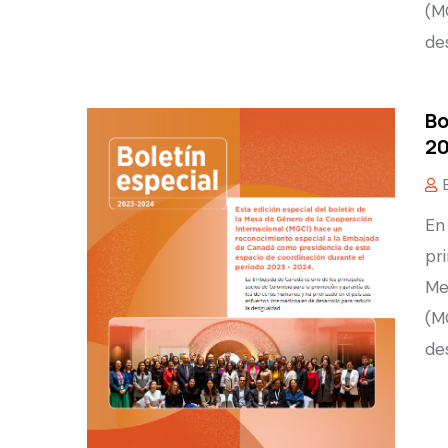
(M
de
Bo
20
En
pr
Me
(M
de