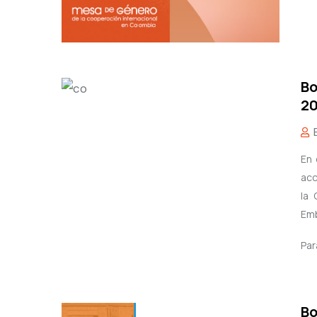
Bo
20
En 
acc
la 
Emb
Par
Bo