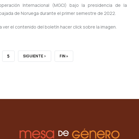
peración Internacional (MGCI) bajo la presidencia de la
ajada de Noruega durante el primer semestre de 2022.
a ver el contenido del boletín hacer click sobre la imagen.
E
PAGE
5
NEXT
SIGUIENTE ›
LAST
FIN »
PAGE
PAGE