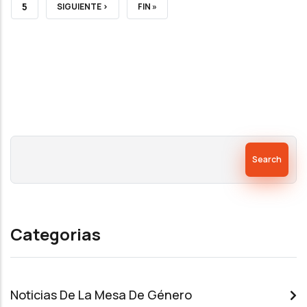
PAGE
5
NEXT
SIGUIENTE ›
LAST
FIN »
PAGE
PAGE
Search
Categorias
Noticias De La Mesa De Género