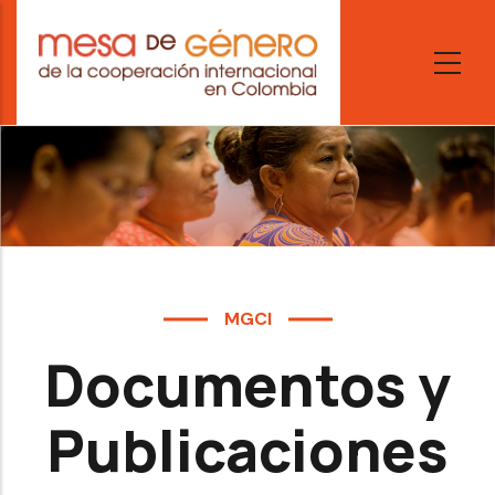
Skip
to
main
content
MGCI
Documentos y
Publicaciones