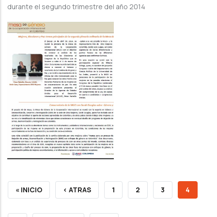
durante el segundo trimestre del año 2014
FIRST
« INICIO
PREVIOUS
‹ ATRAS
PAGE
1
PAGE
2
PAGE
3
CURREN
4
PAGE
PAGE
PAGE