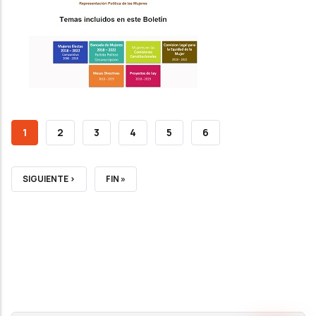
CURRENT
1
PAGE
2
PAGE
3
PAGE
4
PAGE
5
PAGE
6
PAGE
NEXT
SIGUIENTE ›
LAST
FIN »
PAGE
PAGE