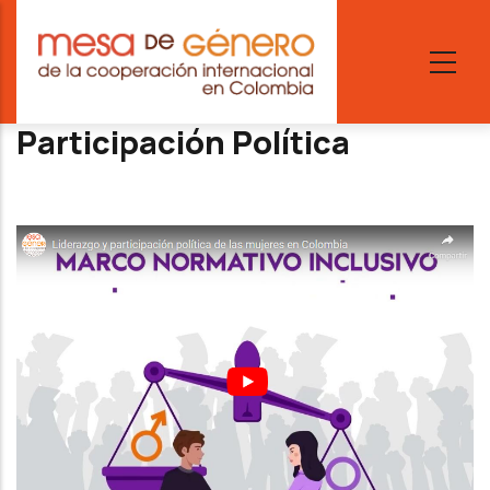
Skip
to
main
content
Participación Política