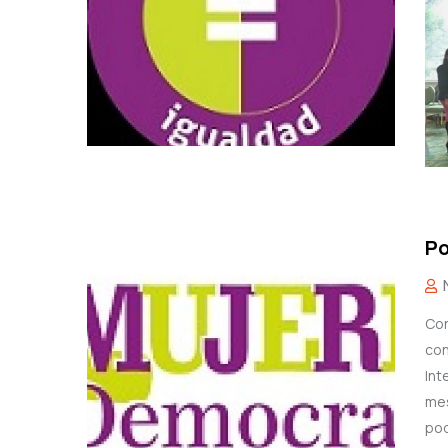
Po
Con
co
Int
mes
pod