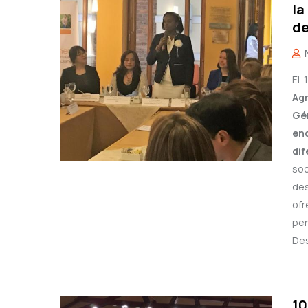
la
de
El 
Agr
Gé
en
di
soc
des
ofr
pen
Des
10