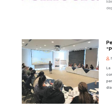
lid
dep
Pe
“P
La
co
per
dia