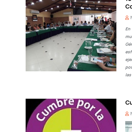
Co
En
mul
Gén
es
ej
pos
las
Cu