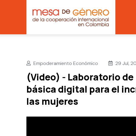
Main
Skip
navig
to
main
content
Empoderamiento Económico
29 Jul, 2
(Video) - Laboratorio de
básica digital para el i
las mujeres