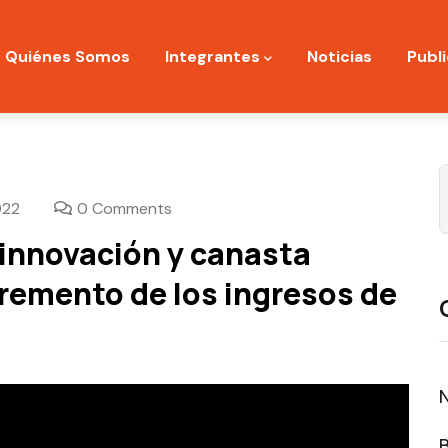
ation
Quiénes Somos
Integrantes
Noticias
Publ
022
0 Comments
 innovación y canasta
ncremento de los ingresos de