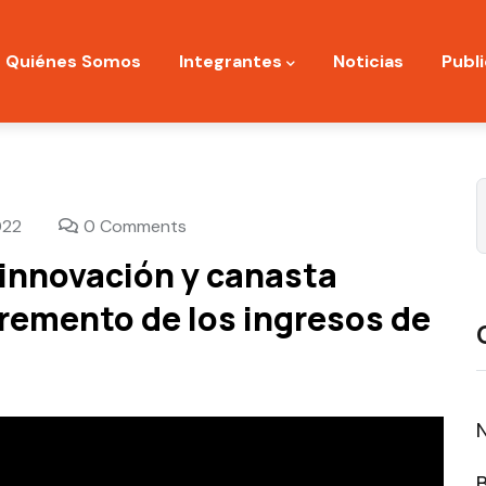
ation
Quiénes Somos
Integrantes
Noticias
Publ
022
0 Comments
 innovación y canasta
ncremento de los ingresos de