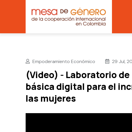
Main
Skip
navig
to
main
content
Empoderamiento Económico
29 Jul, 2
(Video) - Laboratorio de
básica digital para el i
las mujeres