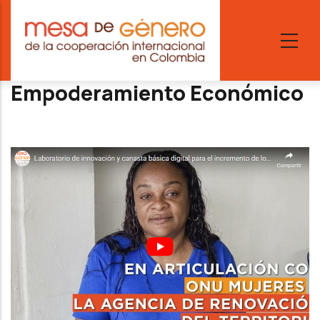
Skip
to
main
content
Empoderamiento Económico