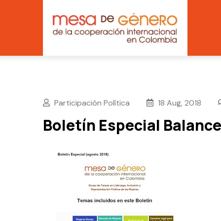
Main
Skip
navig
to
main
content
Participación Política
18 Aug, 2018
Boletín Especial Balance