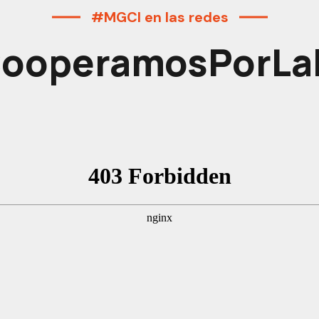
#MGCI en las redes
ooperamosPorLaI