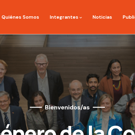
ation
Quiénes Somos
Integrantes
Noticias
Publ
Bienvenidos/as
énero de la C