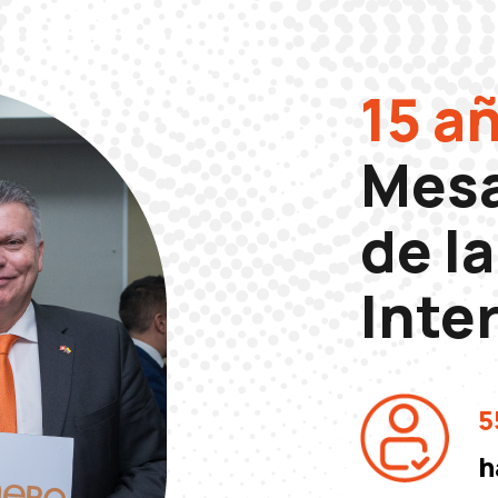
15 a
Mesa
de l
Inte
5
h