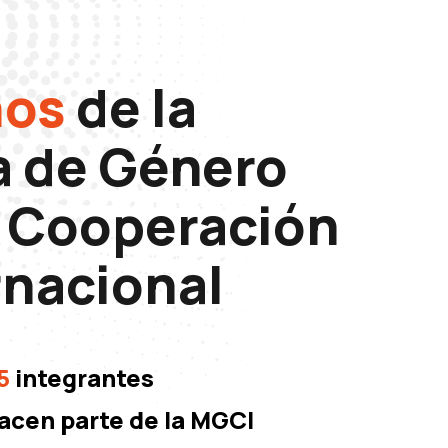
ños
de la
 de Género
a Cooperación
rnacional
5
integrantes
acen parte de la MGCI